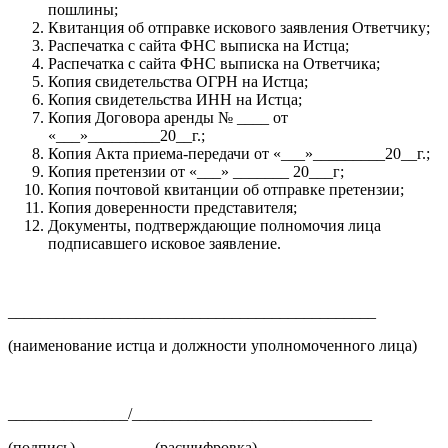
пошлины;
Квитанция об отправке искового заявления Ответчику;
Распечатка с сайта ФНС выписка на Истца;
Распечатка с сайта ФНС выписка на Ответчика;
Копия свидетельства ОГРН на Истца;
Копия свидетельства ИНН на Истца;
Копия Договора аренды № ____ от
«___»_________20__г.;
Копия Акта приема-передачи от «___»_________20__г.;
Копия претензии от «___» _______ 20___г;
Копия почтовой квитанции об отправке претензии;
Копия доверенности представителя;
Документы, подтверждающие полномочия лица
подписавшего исковое заявление.
______________________________________________
(наименование истца и должности уполномоченного лица)
_______________/______________________________
(подпись) (расшифровка)