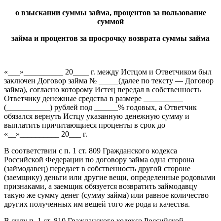
о взыскании суммы займа, процентов за пользование
суммой
займа и процентов за просрочку возврата суммы займа
«___»__________ 20____ г. между Истцом и Ответчиком был
заключен Договор займа № _____(далее по тексту — Договор
займа), согласно которому Истец передал в собственность
Ответчику денежные средства в размере __________
(___________) рублей под ______% годовых, а Ответчик
обязался вернуть Истцу указанную денежную сумму и
выплатить причитающиеся проценты в срок до
«__»__________ 20___ г.
В соответствии с п. 1 ст. 809 Гражданского кодекса
Российской Федерации по договору займа одна сторона
(займодавец) передает в собственность другой стороне
(заемщику) деньги или другие вещи, определенные родовыми
признаками, а заемщик обязуется возвратить займодавцу
такую же сумму денег (сумму займа) или равное количество
других полученных им вещей того же рода и качества.
В силу п. 1 ст. 810 Гражданского кодекса Российской