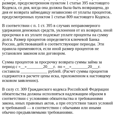
размере, предусмотренном пунктом 1 статьи 395 настоящего
Кодекса, со дня, когда она должна была быть возвращена, до
дня ее возврата займодавцу независимо от уплаты процентов,
предусмотренных пунктом 1 статьи 809 настоящего Кодекса.
В соответствии с п. 1 ст. 395 в случаях неправомерного
удержания денежных средств, уклонения от их возврата, иной
просрочки в их уплате подлежат уплате проценты на сумму
долга. Размер процентов определяется ключевой Банка
России, действовавшей в соответствующие периоды. Эти
правила применяются, если иной размер процентов не
установлен законом или договором.
Сумма процентов за просрочку возврата суммы займа за
период с «__»________20___г. по «__»________20___г.
составила _____________ рублей. (Расчет суммы процентов
содержится в расчете цены иска, приложенном к настоящему
исковом заявлению).
В силу ст. 309 Гражданского кодекса Российской Федерации
обязательства должны исполняться надлежащим образом в
соответствии с условиями обязательства и требованиями
закона, иных правовых актов, а при отсутствии таких условий
и требований — в соответствии с обычаями или иными
обычно предъявляемыми требованиями.