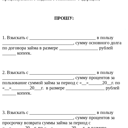
ПРОШУ:
.
1. Взыскать с _____________________________ в пользу
_______________________________, сумму основного долга
по договора займа в размере _________________ рублей
______ копеек.
2. Взыскать с _____________________________ в пользу
_______________________________, сумму процентов за
пользование суммой займа за период с «__»______20__г. по
«__»________20___г. в размере _________________ рублей
______ копеек.
3. Взыскать с _____________________________ в пользу
_______________________________, сумму процентов за
просрочку возврата суммы займа за период с
«__»______20__г. по «__»________20___г. в размере