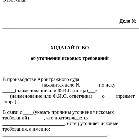
.
Дело №
_______________________________________________________
ХОДАТАЙТСВО
об уточнении исковых требований
В производстве Арбитражного суда
________________находится дело № _______по иску
_____(наименование или Ф.И.О. истца)___к
___(наименование или Ф.И.О. ответчика)____о ____(предмет
спора)____.
В связи с ____(указать причины уточнения исковых
требований)______, что подтверждается
_________________________, истец уточняет исковые
требования, а именно:
__________________________________________.