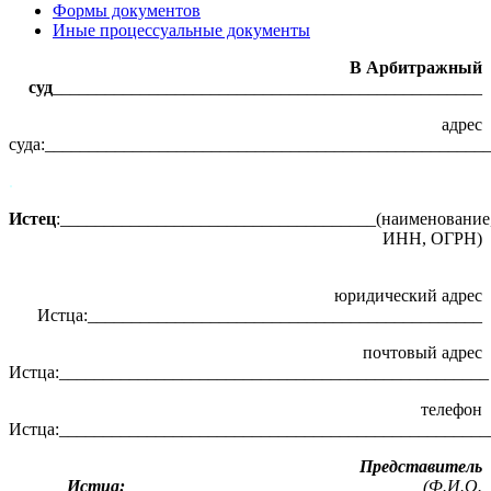
Формы документов
Иные процессуальные документы
В Арбитражный
суд
_________________________________________________
адрес
суда:__________________________________________________
.
Истец
:____________________________________(наименование
ИНН, ОГРН)
юридический адрес
Истца:_____________________________________________
почтовый адрес
Истца:_________________________________________________
телефон
Истца:_________________________________________________
Представитель
Истца:
_________________________________ (Ф.И.О.