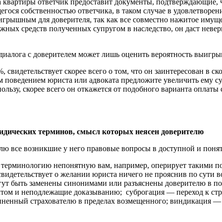
ка квартиры ответчик предоставит документы, подтверждающие, 
егося собственностью ответчика, в таком случае в удовлетворени
игрышным для доверителя, так как все совместно нажитое имуще
нежных средств полученных супругом в наследство, он даст нев
диалога с доверителем может лишь оценить вероятность выигры
, свидетельствует скорее всего о том, что он заинтересован в ск
 поведением юриста или адвоката предложите увеличить ему сумм
ользу, скорее всего он откажется от подобного варианта оплаты 
ридических терминов, смысл которых неясен доверителю
ю все возникшие у него правовые вопросы в доступной и понят
 терминологию непонятную вам, например, оперирует такими по
 свидетельствует о желании юриста ничего не прояснив по сути в
гут быть заменены синонимами или разъяснены доверителю в п
ктом и неподлежащие доказыванию; суброгация — переход к стр
чиненный страхователю в пределах возмещенного; виндикация —