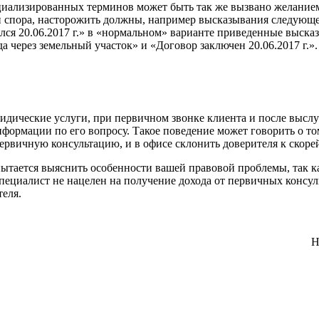
циализированных терминов может быть так же вызвано желанием
 спора, насторожить должны, например высказывания следующег
ялся 20.06.2017 г.» в «нормальном» варианте приведенные выск
а через земельный участок» и «Договор заключен 20.06.2017 г.».
ические услуги, при первичном звонке клиента и после выслу
нформации по его вопросу. Такое поведение может говорить о т
первичную консультацию, и в офисе склонить доверителя к скор
тается выяснить особенности вашей правовой проблемы, так ка
пециалист не нацелен на получение дохода от первичных консул
теля.
Н