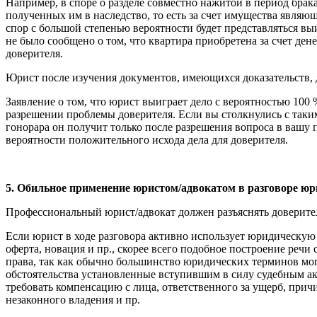
Например, в споре о разделе совместно нажитой в период бра
полученных им в наследство, то есть за счет имущества являющ
спор с большой степенью вероятности будет представляться вы
не было сообщено о том, что квартира приобретена за счет де
доверителя.
Юрист после изучения документов, имеющихся доказательств, 
Заявление о том, что юрист выиграет дело с вероятностью 100 %
разрешении проблемы доверителя. Если вы столкнулись с таким
гонорара он получит только после разрешения вопроса в вашу п
вероятности положительного исхода дела для доверителя.
5. Обильное применение юристом/адвокатом в разговоре ю
Профессиональный юрист/адвокат должен разъяснять доверител
Если юрист в ходе разговора активно использует юридическую
оферта, новация и пр., скорее всего подобное построение речи
права, так как обычно большинство юридических терминов мо
обстоятельства установленные вступившим в силу судебным а
требовать компенсацию с лица, ответственного за ущерб, при
незаконного владения и пр.