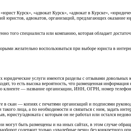
 «юрист Курск», «адвокат Курск», «адвокат в Курске», «юридич
ий юристов, адвокатов, организаций, предлагающих оказание ю
енно того специалиста или компанию, которая обладает достат
торыми желательно воспользоваться при выборе юриста в интерн
их юридические услуги имеются разделы с отзывами довольных 
сходят, то есть высока вероятность, что размещенная информаци
 о клиенте — название организации, ИНН, ОГРН, номер телефона
е в скан — копиях с печатями организаций и подписями руково
 такого лица, а по необходимости и связаться с ним, задать ин
, юристу/адвоката с которым он не работал или остался недово
и могут быть размещены и на иных сайтах, в этом случае обращ
борот содержит только «хвалебные речи» без конкретного опис