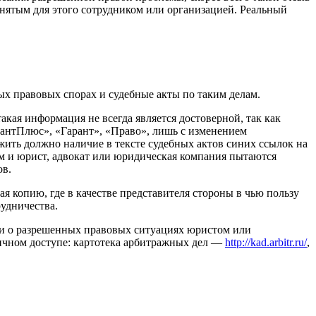
нятым для этого сотрудником или организацией. Реальный
ых правовых спорах и судебные акты по таким делам.
кая информация не всегда является достоверной, так как
тантПлюс», «Гарант», «Право», лишь с изменением
ожить должно наличие в тексте судебных актов синих ссылок на
ем и юрист, адвокат или юридическая компания пытаются
ов.
ая копию, где в качестве представителя стороны в чью пользу
удничества.
и о разрешенных правовых ситуациях юристом или
ичном доступе: картотека арбитражных дел —
http://kad.arbitr.ru/
,