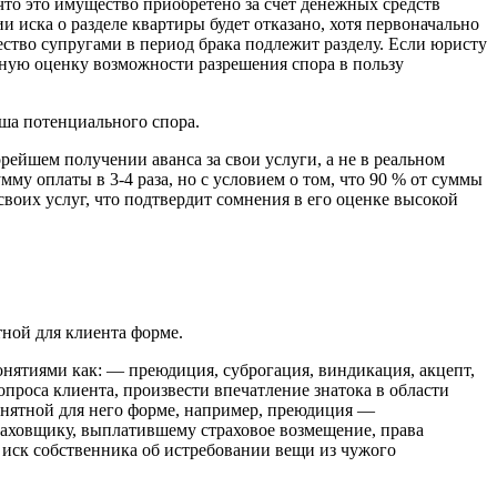
что это имущество приобретено за счет денежных средств
и иска о разделе квартиры будет отказано, хотя первоначально
ство супругами в период брака подлежит разделу. Если юристу
ерную оценку возможности разрешения спора в пользу
ша потенциального спора.
орейшем получении аванса за свои услуги, а не в реальном
у оплаты в 3-4 раза, но с условием о том, что 90 % от суммы
своих услуг, что подтвердит сомнения в его оценке высокой
ной для клиента форме.
нятиями как: — преюдиция, суброгация, виндикация, акцепт,
опроса клиента, произвести впечатление знатока в области
онятной для него форме, например, преюдиция —
аховщику, выплатившему страховое возмещение, права
 иск собственника об истребовании вещи из чужого