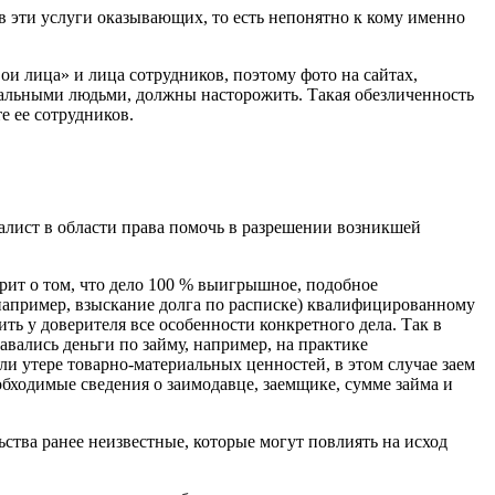
 эти услуги оказывающих, то есть непонятно к кому именно
и лица» и лица сотрудников, поэтому фото на сайтах,
еальными людьми, должны насторожить. Такая обезличенность
е ее сотрудников.
иалист в области права помочь в разрешении возникшей
рит о том, что дело 100 % выигрышное, подобное
(например, взыскание долга по расписке) квалифицированному
ть у доверителя все особенности конкретного дела. Так в
вались деньги по займу, например, на практике
ли утере товарно-материальных ценностей, в этом случае заем
обходимые сведения о заимодавце, заемщике, сумме займа и
ьства ранее неизвестные, которые могут повлиять на исход