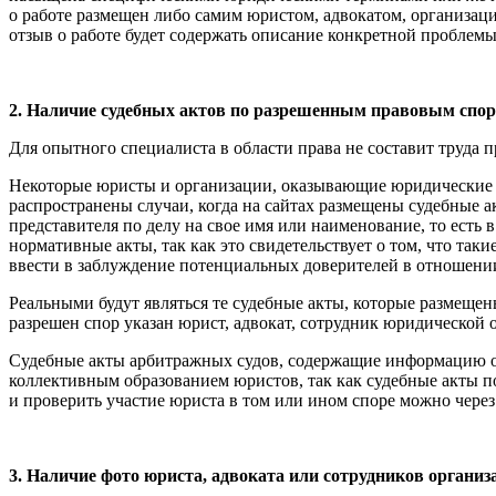
о работе размещен либо самим юристом, адвокатом, организац
отзыв о работе будет содержать описание конкретной проблем
2. Наличие судебных актов по разрешенным правовым спор
Для опытного специалиста в области права не составит труда
Некоторые юристы и организации, оказывающие юридические усл
распространены случаи, когда на сайтах размещены судебные 
представителя по делу на свое имя или наименование, то есть
нормативные акты, так как это свидетельствует о том, что та
ввести в заблуждение потенциальных доверителей в отношени
Реальными будут являться те судебные акты, которые размещены
разрешен спор указан юрист, адвокат, сотрудник юридической
Судебные акты арбитражных судов, содержащие информацию о
коллективным образованием юристов, так как судебные акты 
и проверить участие юриста в том или ином споре можно через
3. Наличие фото юриста, адвоката или сотрудников организ