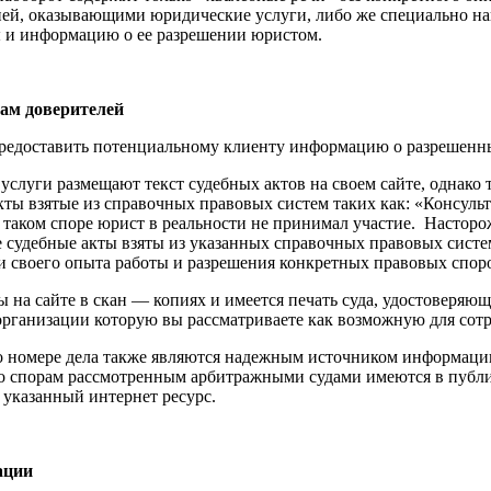
ией, оказывающими юридические услуги, либо же специально на
ы и информацию о ее разрешении юристом.
ам доверителей
 предоставить потенциальному клиенту информацию о разрешенн
уги размещают текст судебных актов на своем сайте, однако та
акты взятые из справочных правовых систем таких как: «Консуль
 в таком споре юрист в реальности не принимал участие. Настор
кие судебные акты взяты из указанных справочных правовых сист
и своего опыта работы и разрешения конкретных правовых спор
 на сайте в скан — копиях и имеется печать суда, удостоверяющ
 организации которую вы рассматриваете как возможную для сотр
 номере дела также являются надежным источником информаци
по спорам рассмотренным арбитражными судами имеются в публ
 указанный интернет ресурс.
ации