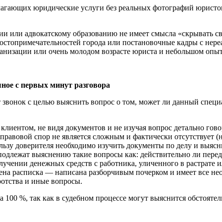
лагающих юридические услуги без реальных фотографий юристов
и или адвокатскому образованию не имеет смысла «скрывать сво
остопримечательностей города или постановочные кадры с нер
ганизации или очень молодом возрасте юриста и небольшом опыт
ное с первых минут разговора
т звонок с целью выяснить вопрос о том, может ли данный спец
лиентом, не видя документов и не изучая вопрос детально гово
 правовой спор не является сложным и фактически отсутствует 
льзу доверителя необходимо изучить документы по делу и выясни
одлежат выяснению такие вопросы как: действительно ли переда
лучении денежных средств с работника, уличенного в растрате и
лена расписка — написана разборчивым почерком и имеет все не
ротства и иные вопросы.
 100 %, так как в судебном процессе могут выяснится обстоятел