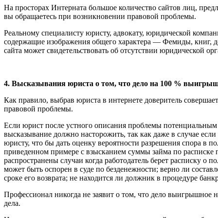
На просторах Интерната большое количество сайтов лиц, пред
вы обращаетесь при возникновении правовой проблемы.
Реальному специалисту юристу, адвокату, юридической компани
содержащие изображения общего характера — Фемиды, книг, д
сайта может свидетельствовать об отсутствии юридической ор
4. Высказывания юриста о том, что дело на 100 % выигрыш
Как правило, выбрав юриста в интернете доверитель совершае
правовой проблемы.
Если юрист после устного описания проблемы потенциальным к
высказывание должно насторожить, так как даже в случае если
юристу, что бы дать оценку вероятности разрешения спора в по
приведенном примере с взысканием суммы займа по расписке п
распространены случаи когда работодатель берет расписку о по
может быть оспорен в суде по безденежности; верно ли состав
сроке его возврата; не находится ли должник в процедуре банк
Профессионал никогда не заявит о том, что дело выигрышное на
дела.